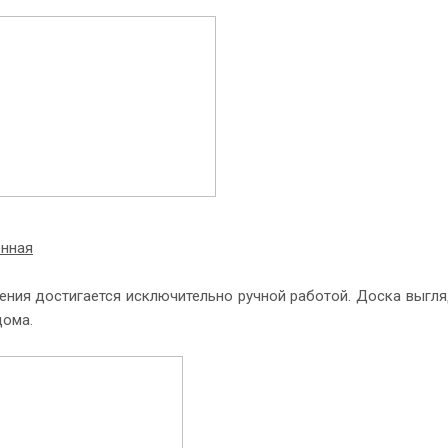
енная
ния достигается исключительно ручной работой. Доска выгляди
дома.