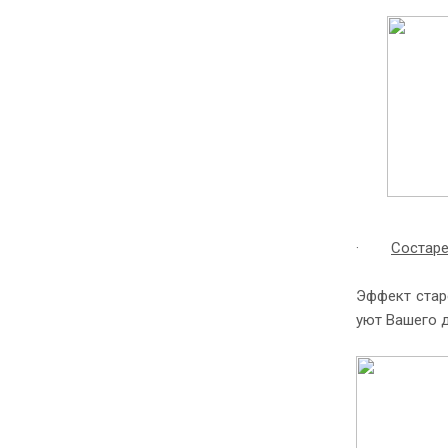
·
Состар
Эффект старе
уют Вашего 