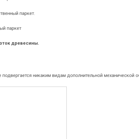
венный паркет.
ый паркет
оток древесины.
е подвергается никаким видам дополнительной механической об