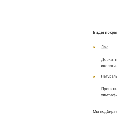
Виды покры
Лак
Доска, 
экологи
Натурал
Пропитк
ультраф
Мы подбираем