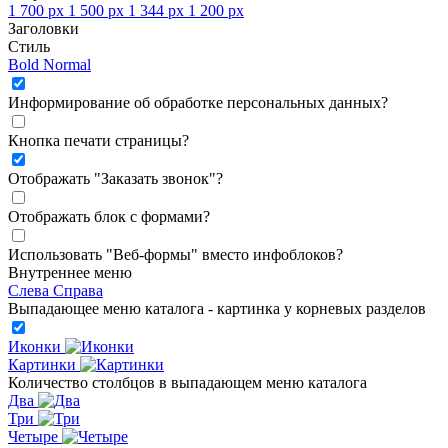
1 700 px
1 500 px
1 344 px
1 200 px
Заголовки
Стиль
Bold
Normal
Информирование об обработке персональных данных
?
Кнопка печати страницы
?
Отображать "Заказать звонок"
?
Отображать блок с формами
?
Использовать "Веб-формы" вместо инфоблоков
?
Внутреннее меню
Слева
Справа
Выпадающее меню каталога - картинка у корневых разделов
Иконки
Картинки
Количество столбцов в выпадающем меню каталога
Два
Три
Четыре