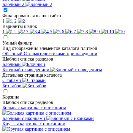
Блочный 2
Фиксированная шапка сайта
1
2
Варианты шапок
1
2
3
4
5
6
7
8
9
10
Умный фильтр
Вид отображения элементов каталога плиткой
Обычный
С характеристиками при наведении
Шаблон списка разделов
Блочный
Блочный с наведением
Детальная страница каталога
С табами
Без табов
Корзина
Шаблон списка разделов
Большая картинка с описанием
Блочный с иконками
Круглая картинка с описанием