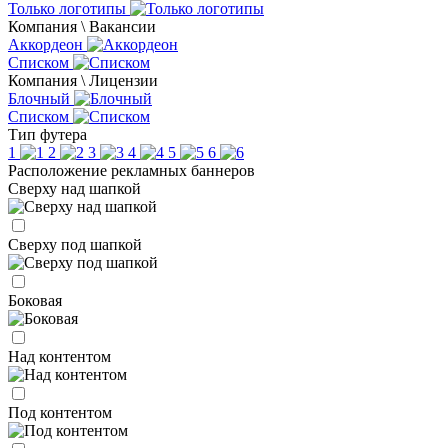
Только логотипы
Компания \ Вакансии
Аккордеон
Списком
Компания \ Лицензии
Блочный
Списком
Тип футера
1
2
3
4
5
6
Расположение рекламных баннеров
Сверху над шапкой
Сверху под шапкой
Боковая
Над контентом
Под контентом