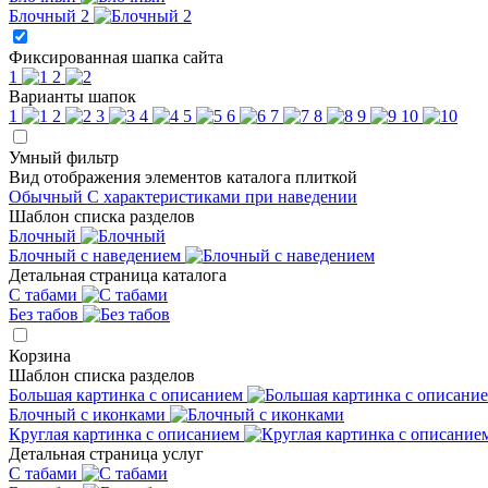
Блочный 2
Фиксированная шапка сайта
1
2
Варианты шапок
1
2
3
4
5
6
7
8
9
10
Умный фильтр
Вид отображения элементов каталога плиткой
Обычный
С характеристиками при наведении
Шаблон списка разделов
Блочный
Блочный с наведением
Детальная страница каталога
С табами
Без табов
Корзина
Шаблон списка разделов
Большая картинка с описанием
Блочный с иконками
Круглая картинка с описанием
Детальная страница услуг
С табами