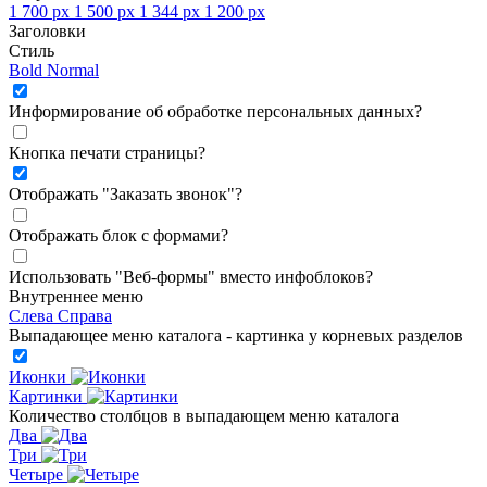
1 700 px
1 500 px
1 344 px
1 200 px
Заголовки
Стиль
Bold
Normal
Информирование об обработке персональных данных
?
Кнопка печати страницы
?
Отображать "Заказать звонок"
?
Отображать блок с формами
?
Использовать "Веб-формы" вместо инфоблоков
?
Внутреннее меню
Слева
Справа
Выпадающее меню каталога - картинка у корневых разделов
Иконки
Картинки
Количество столбцов в выпадающем меню каталога
Два
Три
Четыре